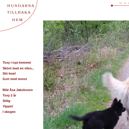
Toxy i nya hemmet
..
Skönt med en vilos
Sitt kvar!
Gott med morot
Bild Åsa Jakobsson
Toxy 2 år
Stilig
Yippie!
I skogen